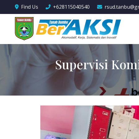
Find Us
+628115040540
rsud.tanbu@g
Supervisi Kom