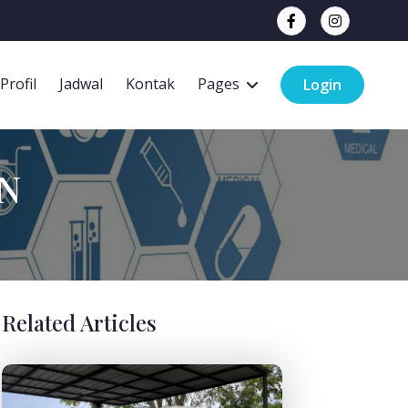
Profil
Jadwal
Kontak
Pages
Login
N
Related Articles