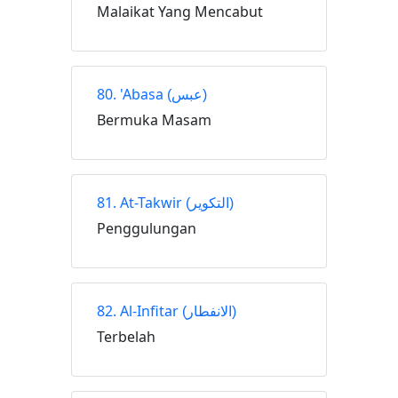
Malaikat Yang Mencabut
80. 'Abasa
(عبس)
Bermuka Masam
81. At-Takwir
(التكوير)
Penggulungan
82. Al-Infitar
(الانفطار)
Terbelah