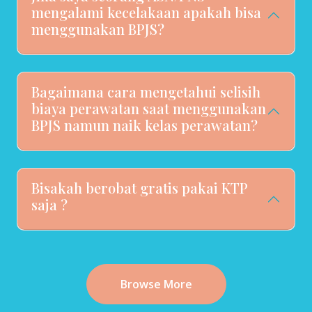
mengalami kecelakaan apakah bisa
menggunakan BPJS?
Bagaimana cara mengetahui selisih
biaya perawatan saat menggunakan
BPJS namun naik kelas perawatan?
Bisakah berobat gratis pakai KTP
saja ?
Browse More