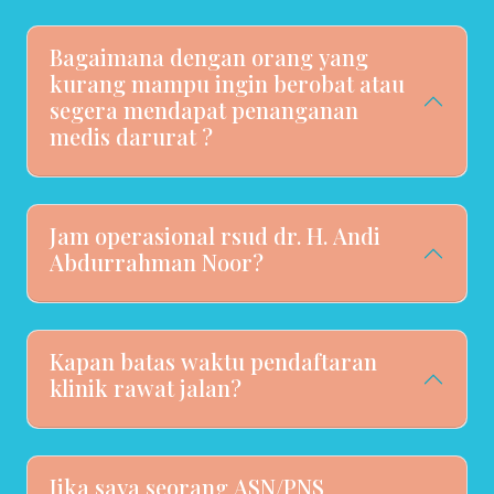
Bagaimana dengan orang yang
kurang mampu ingin berobat atau
segera mendapat penanganan
medis darurat ?
Jam operasional rsud dr. H. Andi
Abdurrahman Noor?
Kapan batas waktu pendaftaran
klinik rawat jalan?
Jika saya seorang ASN/PNS